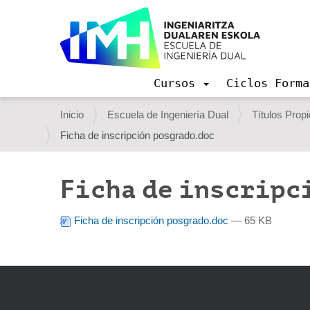
Cursos
Ciclos Forma
N
a
U
Inicio
Escuela de Ingeniería Dual
Títulos Prop
v
s
Ficha de inscripción posgrado.doc
e
g
t
a
e
c
Ficha de inscripc
i
d
ó
e
Ficha de inscripción posgrado.doc
— 65 KB
n
s
t
á
a