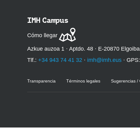
q
u
IMH Campus
í
:
Cómo llegar
Azkue auzoa 1 · Aptdo. 48 · E-20870 Elgoiba
Tlf.:
+34 943 74 41 32
·
imh@imh.eus
· GPS
Transparencia
Términos legales
Sugerencias /