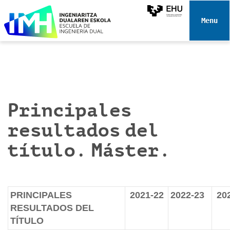
N
a
Toggle 
v
e
g
a
c
i
Principales
ó
n
resultados del
título. Máster.
PRINCIPALES
2021-22
2022-23
20
RESULTADOS DEL
TÍTULO