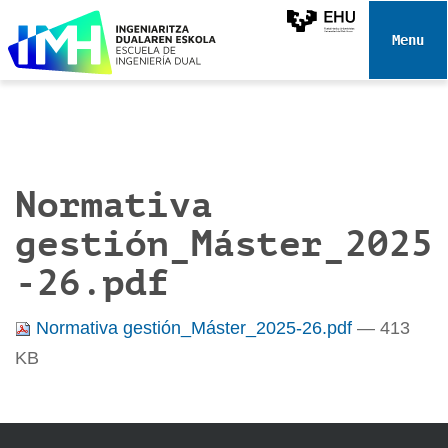
N
a
Toggle 
v
e
g
a
c
i
Normativa
ó
gestión_Máster_2025
n
-26.pdf
Normativa gestión_Máster_2025-26.pdf
— 413
KB