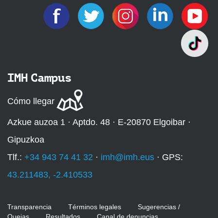
IMH Campus
Cómo llegar
Azkue auzoa 1 · Aptdo. 48 · E-20870 Elgoibar ·
Gipuzkoa
Tlf.:
+34 943 74 41 32
·
imh@imh.eus
· GPS:
43.211483, -2.410533
Transparencia
Términos legales
Sugerencias /
Quejas
Resultados
Canal de denuncias