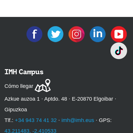
IMH Campus
Cómo llegar
Azkue auzoa 1 · Aptdo. 48 · E-20870 Elgoibar ·
Gipuzkoa
Tlf.:
+34 943 74 41 32
·
imh@imh.eus
· GPS:
43.211483, -2.410533