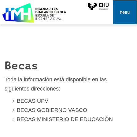
N
a
Toggle 
v
e
g
a
c
i
Becas
ó
n
Toda la información está disponible en las
siguientes direcciones:
BECAS UPV
BECAS GOBIERNO VASCO
BECAS MINISTERIO DE EDUCACIÓN