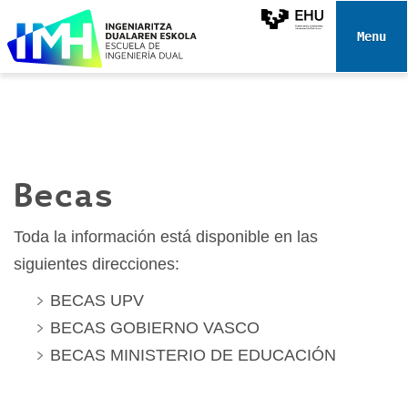
N
a
Toggle 
v
e
g
a
c
i
Becas
ó
n
Toda la información está disponible en las
siguientes direcciones:
BECAS UPV
BECAS GOBIERNO VASCO
BECAS MINISTERIO DE EDUCACIÓN