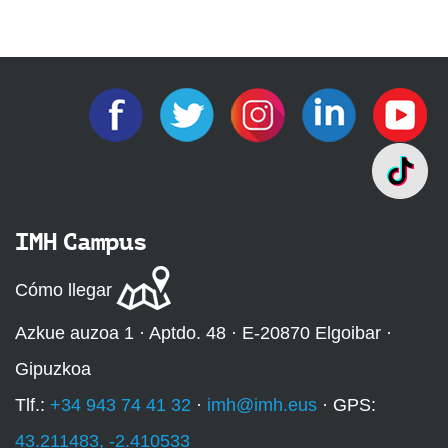
IMH Campus
Cómo llegar
Azkue auzoa 1 · Aptdo. 48 · E-20870 Elgoibar ·
Gipuzkoa
Tlf.:
+34 943 74 41 32
·
imh@imh.eus
· GPS:
43.211483, -2.410533