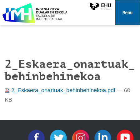
N
a
Toggle 
v
e
g
a
c
i
2_Eskaera_onartuak_
ó
behinbehinekoa
n
2_Eskaera_onartuak_behinbehinekoa.pdf
— 60
KB