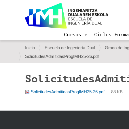
Cursos
Ciclos Forma
N
a
U
Inicio
Escuela de Ingeniería Dual
Grado de Ing
v
s
SolicitudesAdmitidasProgIMH25-26.pdf
e
g
t
a
e
c
SolicitudesAdmit
i
d
ó
e
SolicitudesAdmitidasProgIMH25-26.pdf
— 88 KB
n
s
t
á
a