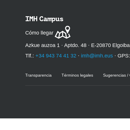
q
u
IMH Campus
í
:
Cómo llegar
Azkue auzoa 1 · Aptdo. 48 · E-20870 Elgoiba
Tlf.:
+34 943 74 41 32
·
imh@imh.eus
· GPS
Transparencia
Términos legales
Sugerencias /