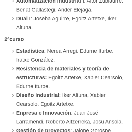
Automatización Industrial I
: Aitor Zubiaurre,
Beñat Gallastegi, Ander Elejaga.
Dual I
: Joseba Aguirre, Egoitz Artetxe, Iker
Altuna.
2ºcurso
Estadística
: Nerea Arregi, Edurne Iturbe,
Iratxe González.
Resistencia de materiales y teoría de
estructuras:
Egoitz Artetxe, Xabier Cearsolo,
Edurne Iturbe.
Diseño industrial
: Iker Altuna, Xabier
Cearsolo, Egoitz Artetxe.
Enpresa e Innovación
: Juan José
Larramendi, Roberto Altzerreka, Josu Ansola.
Gestión de proyectos
: Jaione Gorospe,