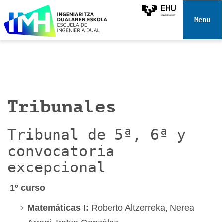
N
a
Toggle 
v
e
g
a
c
i
Tribunales
ó
n
Tribunal de 5ª, 6ª y
convocatoria
excepcional
1º curso
Matemáticas I:
Roberto Altzerreka, Nerea