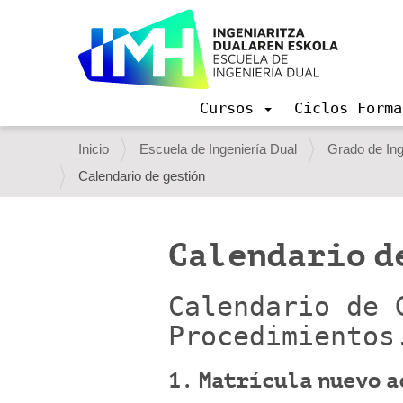
Cursos
Ciclos Forma
N
a
U
Inicio
Escuela de Ingeniería Dual
Grado de Ing
v
s
Calendario de gestión
e
g
t
a
e
c
Calendario d
i
d
ó
e
n
Calendario de 
s
Procedimientos
t
á
1. Matrícula nuevo a
a