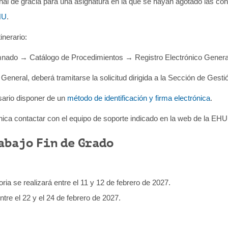
onal de gracia para una asignatura en la que se hayan agotado las con
HU
.
inerario:
nado → Catálogo de Procedimientos → Registro Electrónico Genera
General, deberá tramitarse la solicitud dirigida a la Sección de Gest
esario disponer de un
método de identificación y firma electrónica
.
ica contactar con el equipo de soporte indicado en la web de la EHU
abajo Fin de Grado
ia se realizará entre el 11 y 12 de febrero de 2027.
tre el 22 y el 24 de febrero de 2027.