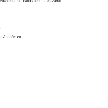
vocatorias ordinarias deberá realizarse
l
ión Académica.
.