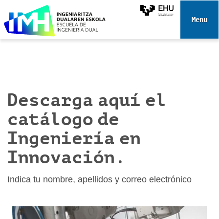
N
a
Toggle 
v
e
g
a
c
i
Descarga aquí el
ó
catálogo de
n
Ingeniería en
Innovación.
Indica tu nombre, apellidos y correo electrónico