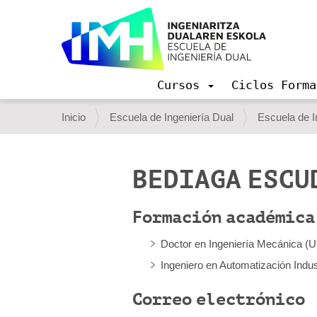
Cursos
Ciclos Forma
N
a
U
Inicio
Escuela de Ingeniería Dual
Escuela de I
v
s
e
g
t
a
BEDIAGA ESCU
e
c
i
d
ó
Formación académica
e
n
s
Doctor en Ingeniería Mecánica (
t
Ingeniero en Automatización Indus
á
Correo electrónico
a