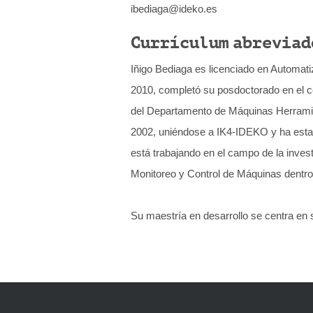
ibediaga@ideko.es
q
u
Currículum abreviad
í
Iñigo Bediaga es licenciado en Automat
:
2010, completó su posdoctorado en el 
del Departamento de Máquinas Herramie
2002, uniéndose a IK4-IDEKO y ha esta
está trabajando en el campo de la inve
Monitoreo y Control de Máquinas dentro
Su maestría en desarrollo se centra en