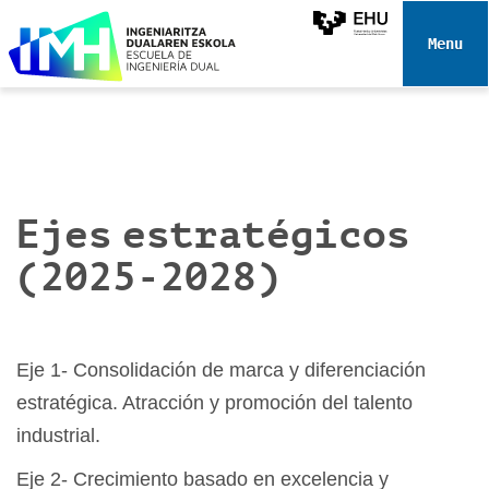
N
a
Toggle 
v
e
g
a
c
i
Ejes estratégicos
ó
n
(2025-2028)
Eje 1- Consolidación de marca y diferenciación
estratégica. Atracción y promoción del talento
industrial.
Eje 2- Crecimiento basado en excelencia y