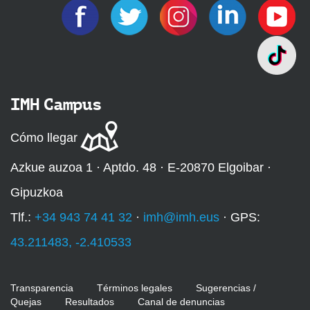
IMH Campus
Cómo llegar
Azkue auzoa 1 · Aptdo. 48 · E-20870 Elgoibar ·
Gipuzkoa
Tlf.:
+34 943 74 41 32
·
imh@imh.eus
· GPS:
43.211483, -2.410533
Transparencia
Términos legales
Sugerencias /
Quejas
Resultados
Canal de denuncias