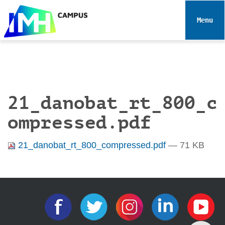
N
a
Toggle 
v
e
g
a
c
i
21_danobat_rt_800_c
ó
ompressed.pdf
n
21_danobat_rt_800_compressed.pdf
— 71 KB