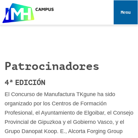
N
a
Toggle 
v
e
g
a
c
i
Patrocinadores
ó
n
4ª EDICIÓN
El Concurso de Manufactura TKgune ha sido
organizado por los Centros de Formación
Profesional, el Ayuntamiento de Elgoibar, el Consejo
Provincial de Gipuzkoa y el Gobierno Vasco, y el
Grupo Danopat Koop. E., Alcorta Forging Group