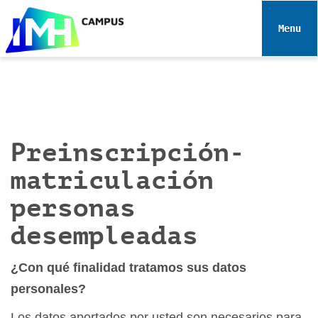
N
a
Toggle 
v
e
g
a
c
i
Preinscripción-
ó
n
matriculación
personas
desempleadas
¿Con qué finalidad tratamos sus datos
personales?
Los datos aportados por usted son necesarios para