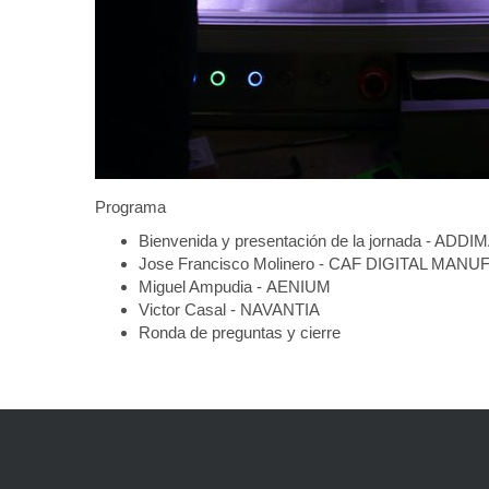
u
n
i
c
a
c
i
o
n
Programa
/
Bienvenida y presentación de la jornada - ADDI
j
Jose Francisco Molinero - CAF DIGITAL MA
o
Miguel Ampudia - AENIUM
r
Victor Casal - NAVANTIA
n
Ronda de preguntas y cierre
a
d
a
s
/
a
d