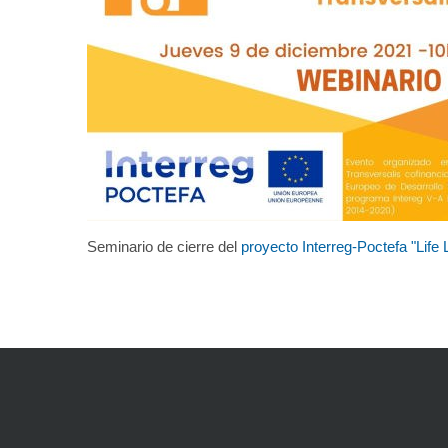
/
q
/
w
u
w
í
w
.
:
i
m
h
.
e
u
Seminario de cierre del
proyecto Interreg-Poctefa "Life
s
/
e
s
/
i
m
h
/
c