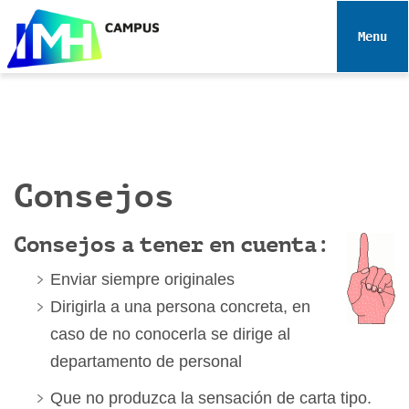
N
a
Toggle 
v
e
g
a
c
i
Consejos
ó
n
Consejos a tener en cuenta:
Enviar siempre originales
Dirigirla a una persona concreta, en
caso de no conocerla se dirige al
departamento de personal
Que no produzca la sensación de carta tipo.