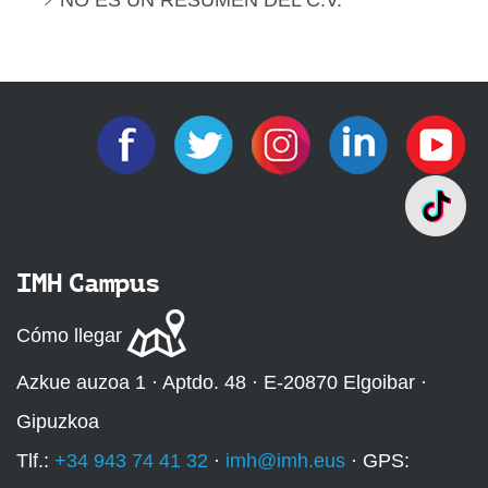
NO ES UN RESUMEN DEL C.V.
IMH Campus
Cómo llegar
Azkue auzoa 1 · Aptdo. 48 · E-20870 Elgoibar ·
Gipuzkoa
Tlf.:
+34 943 74 41 32
·
imh@imh.eus
· GPS: