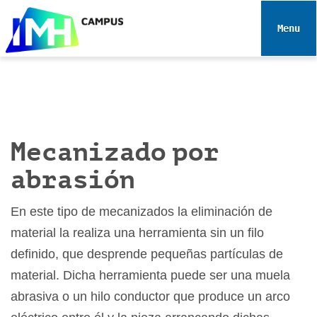
N
a
Toggle 
v
e
g
a
c
i
Mecanizado por
ó
n
abrasión
En este tipo de mecanizados la eliminación de
material la realiza una herramienta sin un filo
definido, que desprende pequeñas partículas de
material. Dicha herramienta puede ser una muela
abrasiva o un hilo conductor que produce un arco