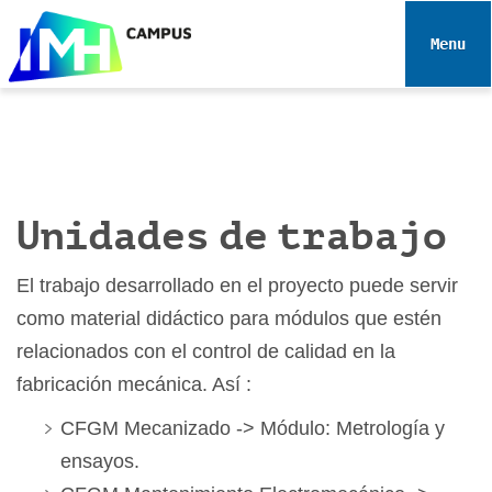
N
a
Toggle 
v
e
g
a
c
i
Unidades de trabajo
ó
n
El trabajo desarrollado en el proyecto puede servir
como material didáctico para módulos que estén
relacionados con el control de calidad en la
fabricación mecánica. Así :
CFGM Mecanizado -> Módulo: Metrología y
ensayos.