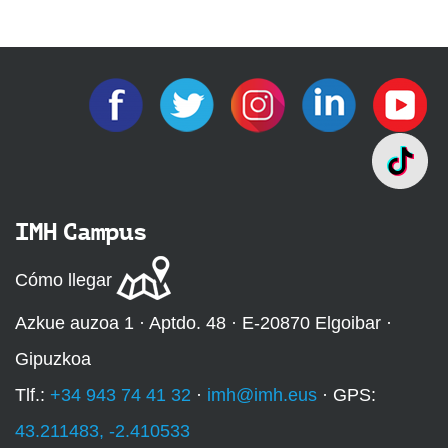
IMH Campus
Cómo llegar
Azkue auzoa 1 · Aptdo. 48 · E-20870 Elgoibar ·
Gipuzkoa
Tlf.:
+34 943 74 41 32
·
imh@imh.eus
· GPS:
43.211483, -2.410533