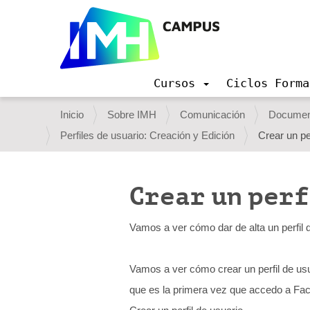
Cursos
Ciclos Forma
N
a
U
Inicio
Sobre IMH
Comunicación
Document
v
s
Perfiles de usuario: Creación y Edición
Crear un pe
e
g
t
a
e
c
Crear un per
i
d
ó
e
n
Vamos a ver cómo dar de alta un perfil
s
t
Vamos a ver cómo crear un perfil de usu
á
que es la primera vez que accedo a Fac
a