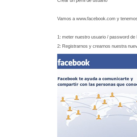
Crear un perfil de usuario
q
u
Vamos a www.facebook.com y tenemos la
í
:
1: meter nuestro usuario / password de
2: Registrarnos y crearnos nuestra nue