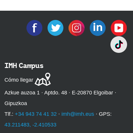
IMH Campus
Cómo llegar
Azkue auzoa 1 · Aptdo. 48 · E-20870 Elgoibar ·
Gipuzkoa
Tlf.:
+34 943 74 41 32
·
imh@imh.eus
· GPS:
43.211483, -2.410533