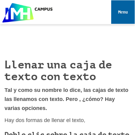
N
a
Toggle 
v
e
g
a
c
i
Llenar una caja de
ó
n
texto con texto
Tal y como su nombre lo dice, las cajas de texto
las llenamos con texto. Pero , ¿cómo? Hay
varias opciones.
Hay dos formas de llenar el texto,
Doble clic sobre la caja de texto