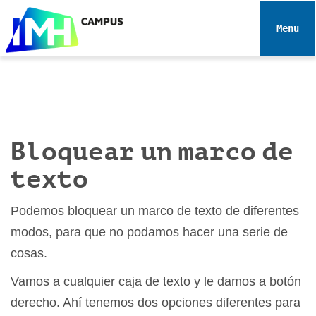
N
a
Toggle 
v
e
g
a
c
i
Bloquear un marco de
ó
n
texto
Podemos bloquear un marco de texto de diferentes
modos, para que no podamos hacer una serie de
cosas.
Vamos a cualquier caja de texto y le damos a botón
derecho. Ahí tenemos dos opciones diferentes para