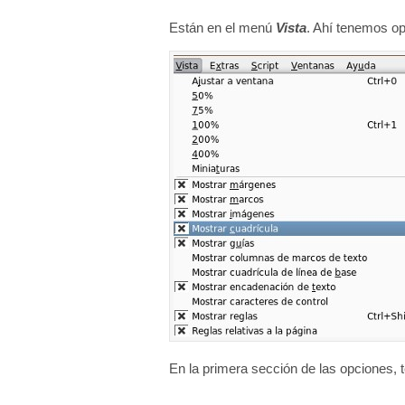
q
Están en el menú
Vista
. Ahí tenemos op
u
í
:
En la primera sección de las opciones,