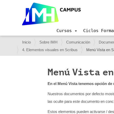
Cursos
Ciclos Forma
N
a
U
Inicio
Sobre IMH
Comunicación
Document
v
s
4. Elementos visuales en Scribus
Menú Vista en S
e
g
t
a
e
c
Menú Vista e
i
d
ó
e
n
En el Menú Vista tenemos opción de m
s
Nuestros documentos por defecto mostr
t
las oculte para este documento en conc
á
a
Estos elementos pueden activarse / de