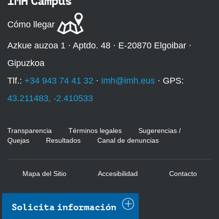
IMH Campus
Cómo llegar
Azkue auzoa 1 · Aptdo. 48 · E-20870 Elgoibar ·
Gipuzkoa
Tlf.:
+34 943 74 41 32
·
imh@imh.eus
· GPS:
43.211483, -2.410533
Transparencia
Términos legales
Sugerencias /
Quejas
Resultados
Canal de denuncias
Mapa del Sitio
Accesibilidad
Contacto
Solicita información