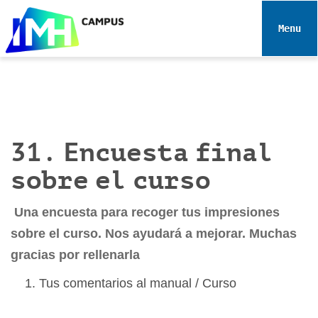
N
a
Toggle 
v
e
g
a
c
i
31. Encuesta final
ó
n
sobre el curso
Una encuesta para recoger tus impresiones
sobre el curso. Nos ayudará a mejorar. Muchas
gracias por rellenarla
Tus comentarios al manual / Curso