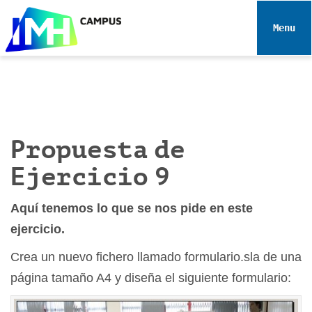
N
a
Toggle 
v
e
g
a
c
i
Propuesta de
ó
n
Ejercicio 9
Aquí tenemos lo que se nos pide en este
ejercicio.
Crea un nuevo fichero llamado formulario.sla de una
página tamaño A4 y diseña el siguiente formulario: