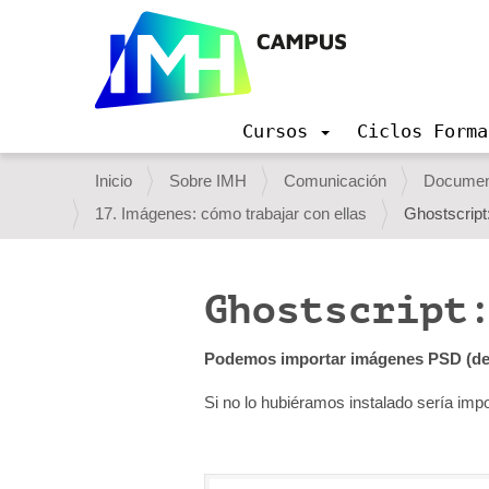
Cursos
Ciclos Forma
N
a
U
Inicio
Sobre IMH
Comunicación
Document
v
s
17. Imágenes: cómo trabajar con ellas
Ghostscrip
e
g
t
a
e
c
Ghostscript:
i
d
ó
e
n
Podemos importar imágenes PSD (de P
s
Si no lo hubiéramos instalado sería imp
t
á
a