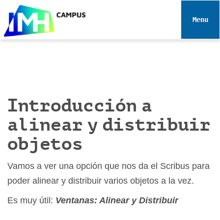
N
a
Toggle 
v
e
g
a
c
i
Introducción a
ó
n
alinear y distribuir
objetos
Vamos a ver una opción que nos da el Scribus para
poder alinear y distribuir varios objetos a la vez.
Es muy útil:
Ventanas: Alinear y Distribuir