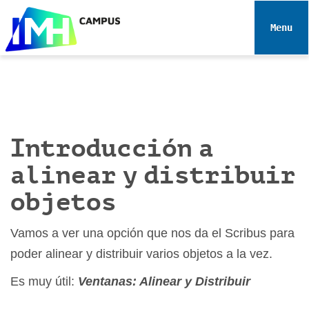
N
a
Toggle 
v
e
g
a
c
i
Introducción a
ó
n
alinear y distribuir
objetos
Vamos a ver una opción que nos da el Scribus para
poder alinear y distribuir varios objetos a la vez.
Es muy útil:
Ventanas: Alinear y Distribuir