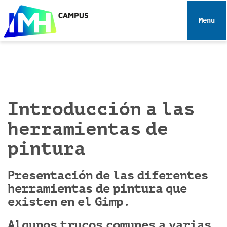
N
a
Toggle 
v
e
g
a
c
i
Introducción a las
ó
n
herramientas de
pintura
Presentación de las diferentes
herramientas de pintura que
existen en el Gimp.
Algunos trucos comunes a varias