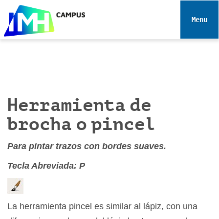
N
a
Toggle 
v
e
g
a
c
i
Herramienta de
ó
n
brocha o pincel
Para pintar trazos con bordes suaves.
Tecla Abreviada: P
La herramienta pincel es similar al lápiz, con una