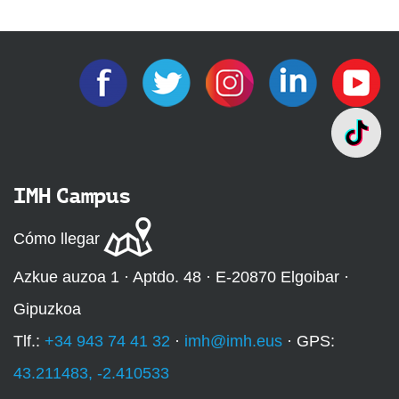
IMH Campus
Cómo llegar
Azkue auzoa 1 · Aptdo. 48 · E-20870 Elgoibar ·
Gipuzkoa
Tlf.:
+34 943 74 41 32
·
imh@imh.eus
· GPS:
43.211483, -2.410533