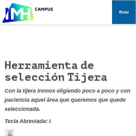
N
a
Toggle 
v
e
g
a
c
i
Herramienta de
ó
n
selección Tijera
Con la tijera iremos eligiendo poco a poco y con
paciencia aquel área que queremos que quede
seleccionada.
Tecla Abreviada: I