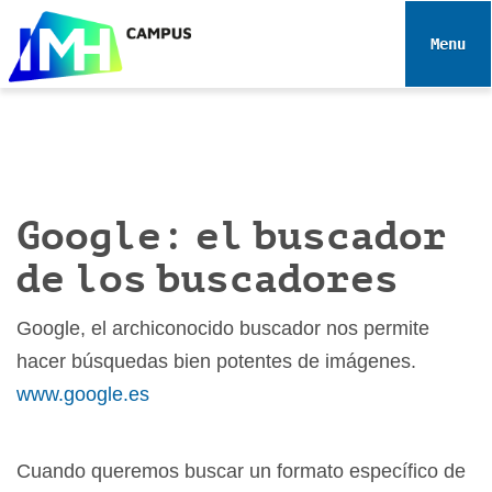
N
a
Toggle 
v
e
g
a
c
i
Google: el buscador
ó
n
de los buscadores
Google, el archiconocido buscador nos permite
hacer búsquedas bien potentes de imágenes.
www.google.es
Cuando queremos buscar un formato específico de