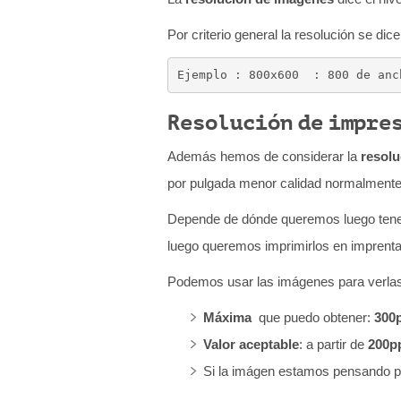
q
Por criterio general la resolución se dic
u
í
Ejemplo : 800x600  : 800 de anc
:
Resolución de impre
Además hemos de considerar la
resolu
por pulgada menor calidad normalmente
Depende de dónde queremos luego tener
luego queremos imprimirlos en imprenta
Podemos usar las imágenes para verlas p
Máxima
que puedo obtener:
300
Valor aceptable
: a partir de
200p
Si la imágen estamos pensando 