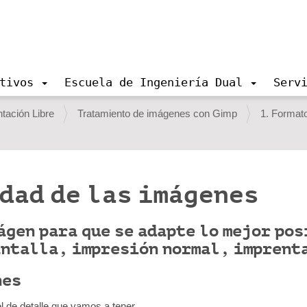
tivos
Escuela de Ingeniería Dual
Serv
ación Libre
Tratamiento de imágenes con Gimp
1. Format
dad de las imágenes
ágen para que se adapte lo mejor pos
antalla, impresión normal, imprent
nes
el de detalle que vamos a tener.