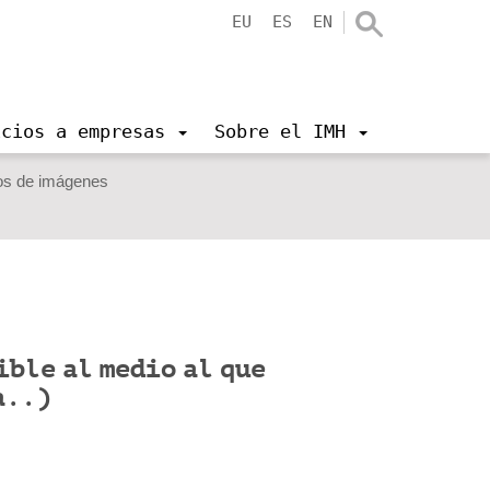
EU
ES
EN
icios a empresas
Sobre el IMH
os de imágenes
ible al medio al que
a..)