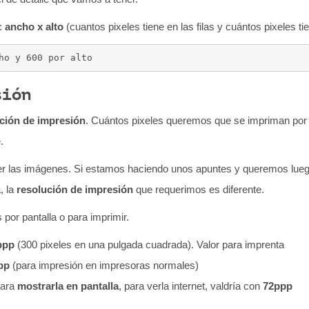
e:
ancho x alto
(cuantos pixeles tiene en las filas y cuántos pixeles t
ho y 600 por alto
sión
ción de impresión
. Cuántos pixeles queremos que se impriman por 
.
 las imágenes. Si estamos haciendo unos apuntes y queremos luego 
, la
resolución de impresión
que requerimos es diferente.
or pantalla o para imprimir.
ppp
(300 pixeles en una pulgada cuadrada). Valor para imprenta
pp
(para impresión en impresoras normales)
para
mostrarla en pantalla
, para verla internet, valdría con
72ppp