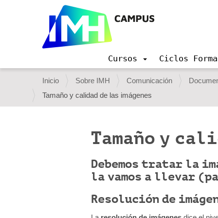
Cursos
Ciclos Forma
N
a
U
Inicio
Sobre IMH
Comunicación
Document
v
s
Tamaño y calidad de las imágenes
e
g
t
a
e
c
Tamaño y cali
i
d
ó
e
n
Debemos tratar la im
s
la vamos a llevar (p
t
á
Resolución de imáge
a
La
resolución de imágenes
dice el niv