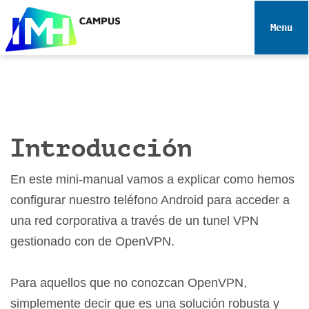
N
a
Toggle 
v
e
g
a
c
i
Introducción
ó
n
En este mini-manual vamos a explicar como hemos
configurar nuestro teléfono Android para acceder a
una red corporativa a través de un tunel VPN
gestionado con de OpenVPN.
Para aquellos que no conozcan OpenVPN,
simplemente decir que es una solución robusta y