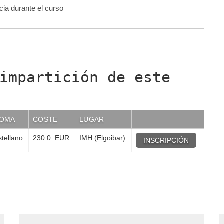
cia durante el curso
impartición de este
IOMA
COSTE
LUGAR
tellano
230.0 EUR
IMH (Elgoibar)
INSCRIPCIÓN