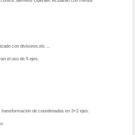
l control Siemens Operate. Actuarán con menús
zado con divisores,etc ...
n el uso de 5 ejes.
e; transformación de coordenadas en 3+2 ejes.
o.