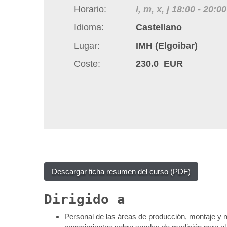
q
Horario
l, m, x, j
18:00
-
20:00
u
Idioma
Castellano
í
Lugar
IMH (Elgoibar)
:
Coste
230.0 EUR
Descargar ficha resumen del curso (PDF)
Dirigido a
Personal de las áreas de producción, montaje y m