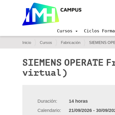
Cursos
Ciclos Forma
N
a
U
Inicio
Cursos
Fabricación
SIEMENS OPERA
v
s
e
g
t
SIEMENS OPERATE F
a
e
c
virtual)
i
d
ó
e
n
s
t
Duración
14
horas
á
Calendario
21/09/2026
-
30/09/20
a