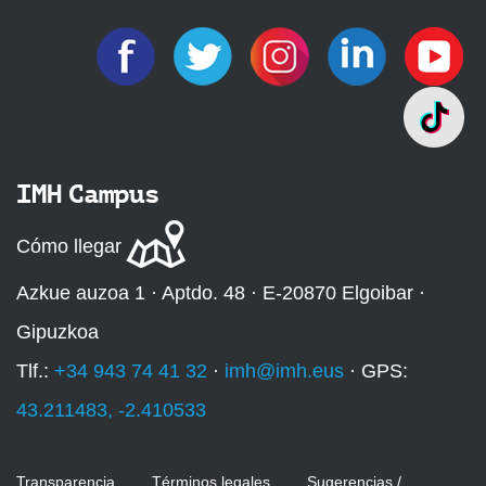
IMH Campus
Cómo llegar
Azkue auzoa 1 · Aptdo. 48 · E-20870 Elgoibar ·
Gipuzkoa
Tlf.:
+34 943 74 41 32
·
imh@imh.eus
· GPS:
43.211483, -2.410533
Transparencia
Términos legales
Sugerencias /