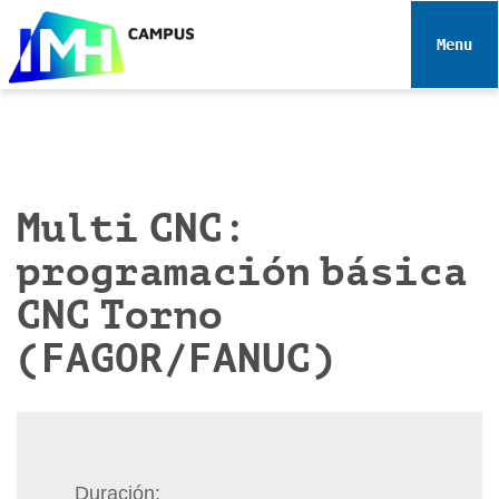
N
a
Toggle 
v
e
g
a
c
i
Multi CNC:
ó
programación básica
n
CNC Torno
(FAGOR/FANUC)
Duración