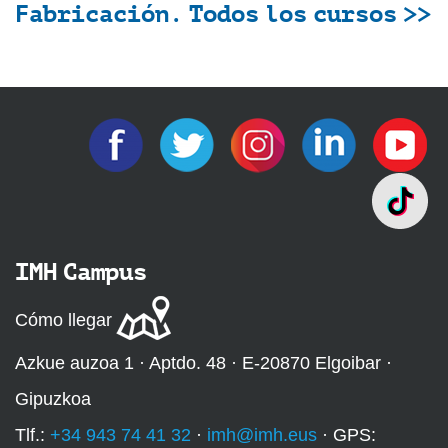
Fabricación. Todos los cursos >>
IMH Campus
Cómo llegar
Azkue auzoa 1 · Aptdo. 48 · E-20870 Elgoibar ·
Gipuzkoa
Tlf.:
+34 943 74 41 32
·
imh@imh.eus
· GPS: