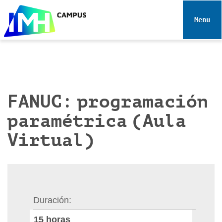
N
a
Toggle 
v
e
g
a
c
i
FANUC: programación
ó
paramétrica (Aula
n
Virtual)
Duración
15
horas