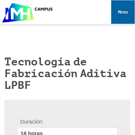
N
a
Toggle 
v
e
g
a
c
i
Tecnología de
ó
Fabricación Aditiva
n
LPBF
Duración
18
horas