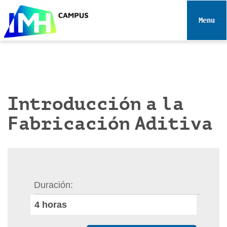
N
a
Toggle 
v
e
g
a
c
i
Introducción a la
ó
Fabricación Aditiva
n
Duración
4
horas