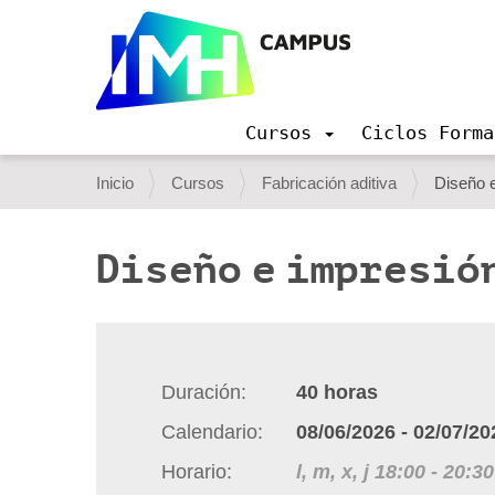
Cursos
Ciclos Forma
N
a
U
Inicio
Cursos
Fabricación aditiva
Diseño 
v
s
e
g
t
Diseño e impresión
a
e
c
i
d
ó
e
n
s
Duración
40
horas
t
Calendario
08/06/2026
-
02/07/20
á
Horario
l, m, x, j
18:00
-
20:30
a