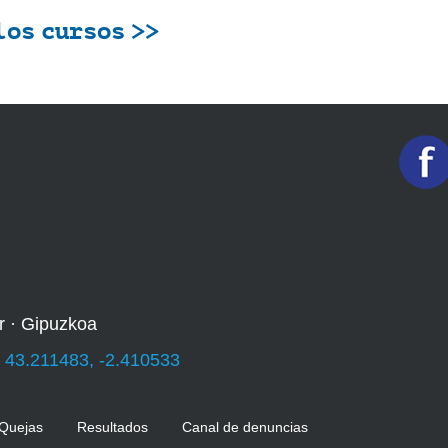
los cursos >>
r · Gipuzkoa
:
43.211483, -2.410533
 Quejas
Resultados
Canal de denuncias