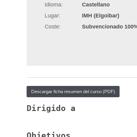
Idioma
Castellano
q
u
Lugar
IMH (Elgoibar)
í
Coste
Subvencionado 100
:
Descargar ficha resumen del curso (PDF)
Dirigido a
Objetivos