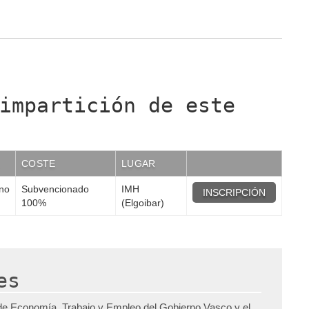
impartición de este
COSTE
LUGAR
ano
Subvencionado
IMH
INSCRIPCIÓN
100%
(Elgoibar)
es
de Economía, Trabajo y Empleo del Gobierno Vasco y el