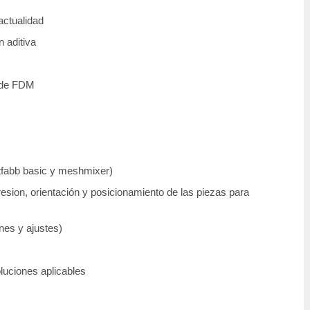
actualidad
n aditiva
d de FDM
etfabb basic y meshmixer)
sion, orientación y posicionamiento de las piezas para
nes y ajustes)
luciones aplicables