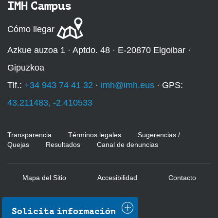
IMH Campus
Cómo llegar
Azkue auzoa 1 · Aptdo. 48 · E-20870 Elgoibar ·
Gipuzkoa
Tlf.:
+34 943 74 41 32
·
imh@imh.eus
· GPS:
43.211483, -2.410533
Transparencia
Términos legales
Sugerencias /
Quejas
Resultados
Canal de denuncias
Mapa del Sitio
Accesibilidad
Contacto
Solicita información