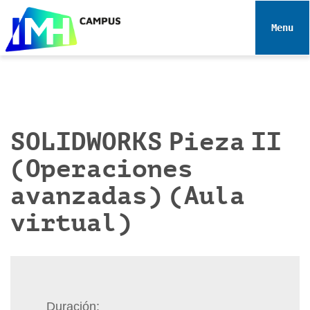
N
a
Toggle 
v
e
g
a
c
i
SOLIDWORKS Pieza II
ó
(Operaciones
n
avanzadas) (Aula
virtual)
Duración