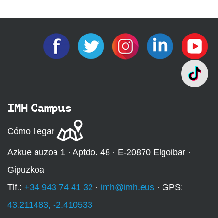
IMH Campus
Cómo llegar
Azkue auzoa 1 · Aptdo. 48 · E-20870 Elgoibar ·
Gipuzkoa
Tlf.:
+34 943 74 41 32
·
imh@imh.eus
· GPS:
43.211483, -2.410533