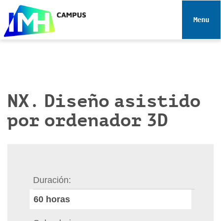
N
a
Toggle 
v
e
g
a
c
i
NX. Diseño asistido
ó
por ordenador 3D
n
Duración
60
horas