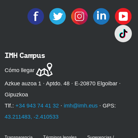
IMH Campus
Cómo llegar
Azkue auzoa 1 · Aptdo. 48 · E-20870 Elgoibar ·
Gipuzkoa
Tlf.:
+34 943 74 41 32
·
imh@imh.eus
· GPS:
43.211483, -2.410533
Transparencia
Términos legales
Sugerencias /