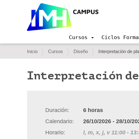
Cursos
Ciclos Forma
N
a
U
Inicio
Cursos
Diseño
Interpretación de pl
v
s
e
g
t
Interpretación de
a
e
c
i
d
ó
e
n
s
Duración
6
horas
t
Calendario
26/10/2026
-
28/10/20
á
Horario
l, m, x, j, v
11:00
-
13:
a