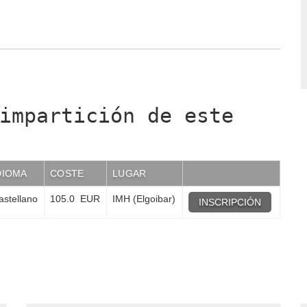
impartición de este
DIOMA
COSTE
LUGAR
astellano
105.0 EUR
IMH (Elgoibar)
INSCRIPCIÓN