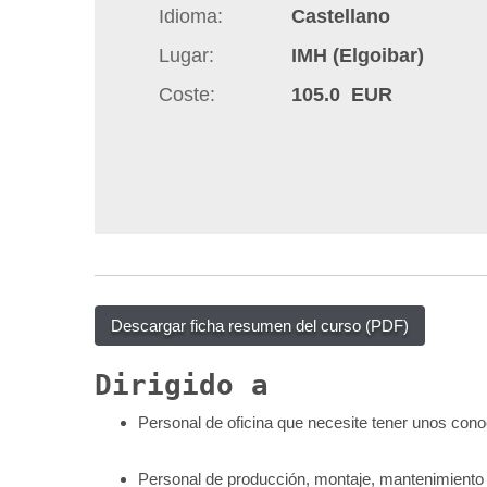
Idioma
Castellano
q
u
Lugar
IMH (Elgoibar)
í
Coste
105.0 EUR
:
Descargar ficha resumen del curso (PDF)
Dirigido a
Personal de oficina que necesite tener unos con
Personal de producción, montaje, mantenimiento 