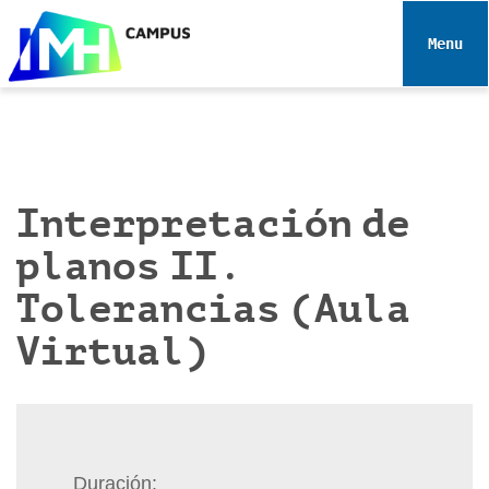
N
a
Toggle 
v
e
g
a
c
i
Interpretación de
ó
planos II.
n
Tolerancias (Aula
Virtual)
Duración