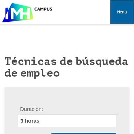
N
a
Toggle 
v
e
g
a
c
i
Técnicas de búsqueda
ó
de empleo
n
Duración
3
horas