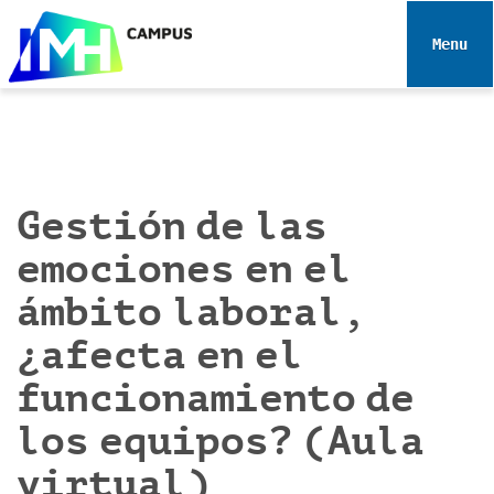
N
a
Toggle 
v
e
g
a
c
i
Gestión de las
ó
emociones en el
n
ámbito laboral,
¿afecta en el
funcionamiento de
los equipos? (Aula
virtual)