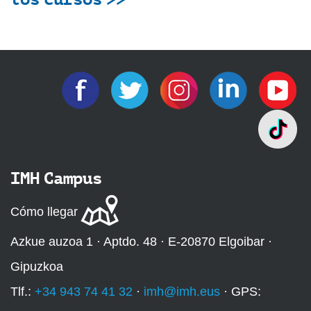
IMH Campus
Cómo llegar
Azkue auzoa 1 · Aptdo. 48 · E-20870 Elgoibar ·
Gipuzkoa
Tlf.:
+34 943 74 41 32
·
imh@imh.eus
· GPS: