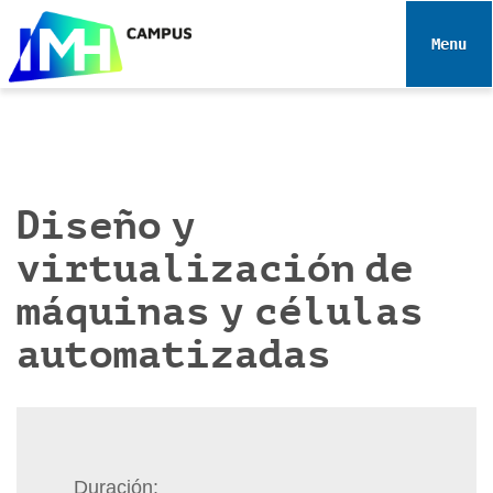
N
a
Toggle 
v
e
g
a
c
i
Diseño y
ó
virtualización de
n
máquinas y células
automatizadas
Duración